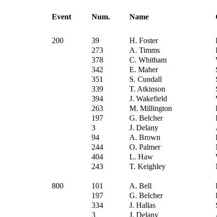
Event
Num.
Name
200
39
H. Foster
273
A. Timms
378
C. Whitham
342
E. Maher
351
S. Cundall
339
T. Atkinson
394
J. Wakefield
263
M. Millington
197
G. Belcher
3
J. Delany
94
A. Brown
244
O. Palmer
404
L. Haw
243
T. Keighley
800
101
A. Bell
197
G. Belcher
334
J. Hallas
3
J. Delany