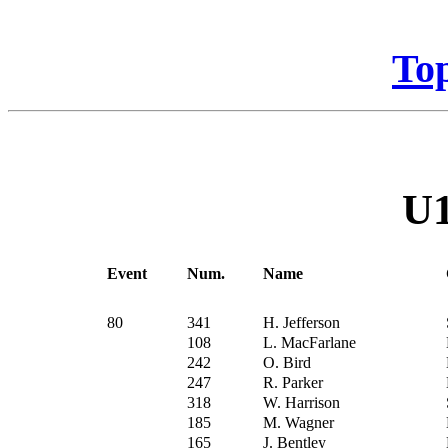
To
U1
Event
Num.
Name
80
341
H. Jefferson
108
L. MacFarlane
242
O. Bird
247
R. Parker
318
W. Harrison
185
M. Wagner
165
J. Bentley