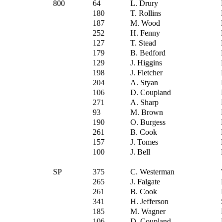
800
64
L. Drury
180
T. Rollins
187
M. Wood
252
H. Fenny
127
T. Stead
179
B. Bedford
129
J. Higgins
198
J. Fletcher
204
A. Styan
106
D. Coupland
271
A. Sharp
93
M. Brown
190
O. Burgess
261
B. Cook
157
J. Tomes
100
J. Bell
SP
375
C. Westerman
265
J. Falgate
261
B. Cook
341
H. Jefferson
185
M. Wagner
106
D. Coupland