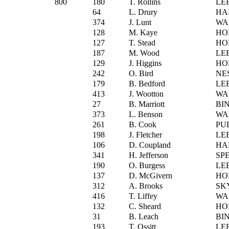
800
180
T. Rollins
LE
64
L. Drury
HA
374
J. Lunt
WA
128
M. Kaye
HO
127
T. Stead
HO
187
M. Wood
LE
129
J. Higgins
HO
242
O. Bird
NE
179
B. Bedford
LE
413
J. Wootton
WA
27
B. Marriott
BI
373
L. Benson
WA
261
B. Cook
PU
198
J. Fletcher
LE
106
D. Coupland
HA
341
H. Jefferson
SP
190
O. Burgess
LE
137
D. McGivern
HO
312
A. Brooks
SK
416
T. Liffey
WA
132
C. Sheard
HO
31
B. Leach
BI
193
T. Ossitt
LE