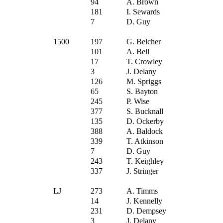
94
A. Brown
181
I. Sewards
7
D. Guy
1500
197
G. Belcher
101
A. Bell
17
T. Crowley
3
J. Delany
126
M. Spriggs
65
S. Bayton
245
P. Wise
377
S. Bucknall
135
D. Ockerby
388
A. Baldock
339
T. Atkinson
7
D. Guy
243
T. Keighley
337
J. Stringer
LJ
273
A. Timms
14
J. Kennelly
231
D. Dempsey
3
J. Delany