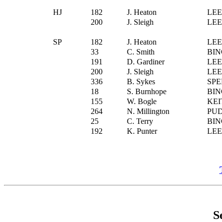
HJ
182
J. Heaton
LE
200
J. Sleigh
LE
SP
182
J. Heaton
LE
33
C. Smith
BIN
191
D. Gardiner
LE
200
J. Sleigh
LE
336
B. Sykes
SPE
18
S. Burnhope
BIN
155
W. Bogle
KEI
264
N. Millington
PU
25
C. Terry
BIN
192
K. Punter
LE
S