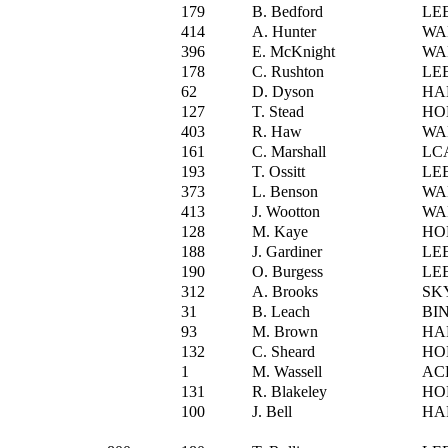
179
B. Bedford
LE
414
A. Hunter
WA
396
E. McKnight
WA
178
C. Rushton
LE
62
D. Dyson
HA
127
T. Stead
HO
403
R. Haw
WA
161
C. Marshall
LC
193
T. Ossitt
LE
373
L. Benson
WA
413
J. Wootton
WA
128
M. Kaye
HO
188
J. Gardiner
LE
190
O. Burgess
LE
312
A. Brooks
SK
31
B. Leach
BI
93
M. Brown
HA
132
C. Sheard
HO
1
M. Wassell
AC
131
R. Blakeley
HO
100
J. Bell
HA