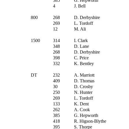
385
G. Hepworth
4
J. Bell
800
268
D. Derbyshire
269
L. Tordoff
12
M. Ali
1500
314
I. Clark
348
D. Lane
268
D. Derbyshire
398
C. Price
332
K. Bentley
DT
232
A. Marriott
409
D. Thomas
30
D. Crosby
250
N. Hunter
269
L. Tordoff
133
K. Dent
262
A. Cook
385
G. Hepworth
418
R. Higson-Blythe
395
S. Thorpe