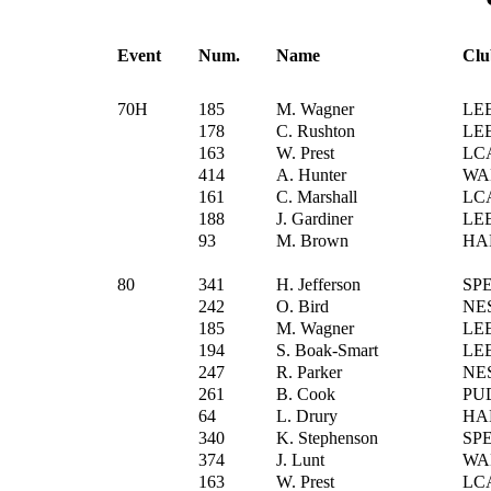
Event
Num.
Name
Clu
70H
185
M. Wagner
LE
178
C. Rushton
LE
163
W. Prest
LC
414
A. Hunter
WA
161
C. Marshall
LC
188
J. Gardiner
LE
93
M. Brown
HA
80
341
H. Jefferson
SP
242
O. Bird
NE
185
M. Wagner
LE
194
S. Boak-Smart
LE
247
R. Parker
NE
261
B. Cook
PU
64
L. Drury
HA
340
K. Stephenson
SP
374
J. Lunt
WA
163
W. Prest
LC