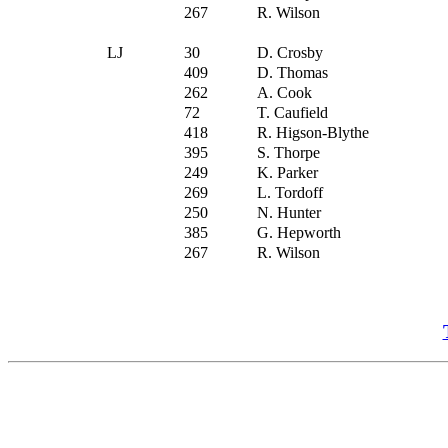
267
R. Wilson
LJ
30
D. Crosby
409
D. Thomas
262
A. Cook
72
T. Caufield
418
R. Higson-Blythe
395
S. Thorpe
249
K. Parker
269
L. Tordoff
250
N. Hunter
385
G. Hepworth
267
R. Wilson