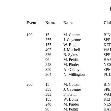
Event
Num.
Name
Clu
100
15
M. Cottam
BIN
355
J. Cayenne
SPE
155
W. Bogle
KEI
407
J. Mitchell
WA
336
B. Sykes
SPE
96
M. Pettitt
HA
248
M. Pinder
NE
350
A. Oldroyd
SPE
264
N. Millington
PU
200
15
M. Cottam
BIN
355
J. Cayenne
SPE
383
F. Flynn
WA
155
W. Bogle
KEI
248
M. Pinder
NE
96
M. Pettitt
HA