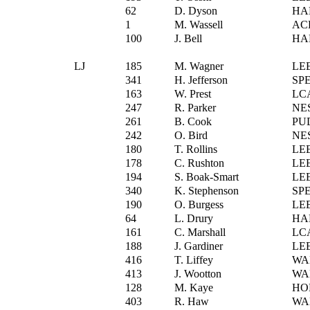
62
D. Dyson
HA
1
M. Wassell
AC
100
J. Bell
HA
LJ
185
M. Wagner
LE
341
H. Jefferson
SP
163
W. Prest
LC
247
R. Parker
NE
261
B. Cook
PU
242
O. Bird
NE
180
T. Rollins
LE
178
C. Rushton
LE
194
S. Boak-Smart
LE
340
K. Stephenson
SP
190
O. Burgess
LE
64
L. Drury
HA
161
C. Marshall
LC
188
J. Gardiner
LE
416
T. Liffey
WA
413
J. Wootton
WA
128
M. Kaye
HO
403
R. Haw
WA