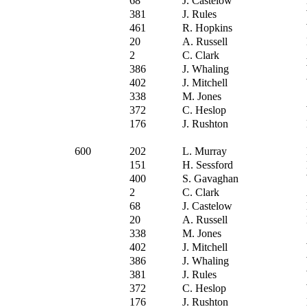
68
J. Castelow
381
J. Rules
461
R. Hopkins
20
A. Russell
2
C. Clark
386
J. Whaling
402
J. Mitchell
338
M. Jones
372
C. Heslop
176
J. Rushton
600
202
L. Murray
151
H. Sessford
400
S. Gavaghan
2
C. Clark
68
J. Castelow
20
A. Russell
338
M. Jones
402
J. Mitchell
386
J. Whaling
381
J. Rules
372
C. Heslop
176
J. Rushton