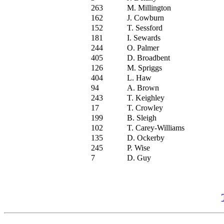
263
M. Millington
162
J. Cowburn
152
T. Sessford
181
I. Sewards
244
O. Palmer
405
D. Broadbent
126
M. Spriggs
404
L. Haw
94
A. Brown
243
T. Keighley
17
T. Crowley
199
B. Sleigh
102
T. Carey-Williams
135
D. Ockerby
245
P. Wise
7
D. Guy