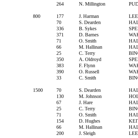
264
N. Millington
PU
800
177
J. Harman
LE
70
S. Dearden
HAL
336
B. Sykes
SPE
371
D. Barnes
WA
71
O. Smith
HAL
66
M. Hallinan
HAL
25
C. Terry
BIN
350
A. Oldroyd
SPE
383
F. Flynn
WA
390
O. Russell
WA
33
C. Smith
BIN
1500
70
S. Dearden
HAL
130
M. Johnson
HO
67
J. Hare
HAL
25
C. Terry
BIN
71
O. Smith
HAL
154
D. Hughes
KEI
66
M. Hallinan
HAL
200
J. Sleigh
LE