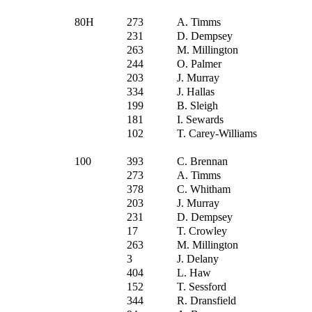
80H
273
A. Timms
231
D. Dempsey
263
M. Millington
244
O. Palmer
203
J. Murray
334
J. Hallas
199
B. Sleigh
181
I. Sewards
102
T. Carey-Williams
100
393
C. Brennan
273
A. Timms
378
C. Whitham
203
J. Murray
231
D. Dempsey
17
T. Crowley
263
M. Millington
3
J. Delany
404
L. Haw
152
T. Sessford
344
R. Dransfield