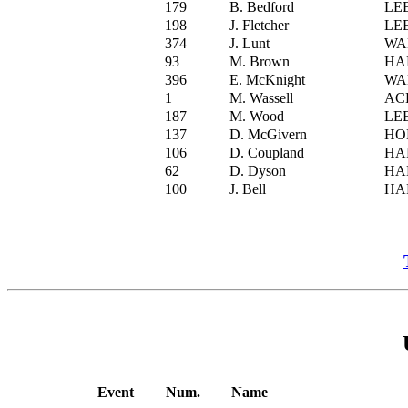
179
B. Bedford
LE
198
J. Fletcher
LE
374
J. Lunt
WA
93
M. Brown
HA
396
E. McKnight
WA
1
M. Wassell
AC
187
M. Wood
LE
137
D. McGivern
HO
106
D. Coupland
HA
62
D. Dyson
HA
100
J. Bell
HA
Event
Num.
Name